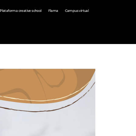
Plataforma creative school
Flama
Campus virtual